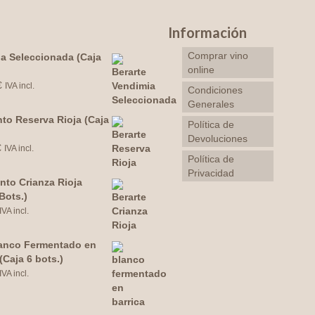
Información
Comprar vino
a Seleccionada (Caja
online
€
IVA incl.
Condiciones
Generales
nto Reserva Rioja (Caja
Política de
Devoluciones
€
IVA incl.
Política de
Privacidad
into Crianza Rioja
Bots.)
IVA incl.
anco Fermentado en
(Caja 6 bots.)
IVA incl.