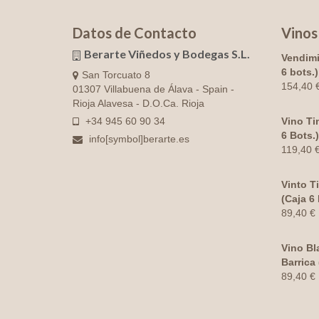
Datos de Contacto
Vinos
Berarte Viñedos y Bodegas S.L.
Vendimi
6 bots.)
San Torcuato 8
154,40
01307 Villabuena de Álava - Spain -
Rioja Alavesa - D.O.Ca. Rioja
+34 945 60 90 34
Vino Ti
6 Bots.)
info[symbol]berarte.es
119,40
Vinto T
(Caja 6 
89,40
€
Vino Bl
Barrica 
89,40
€