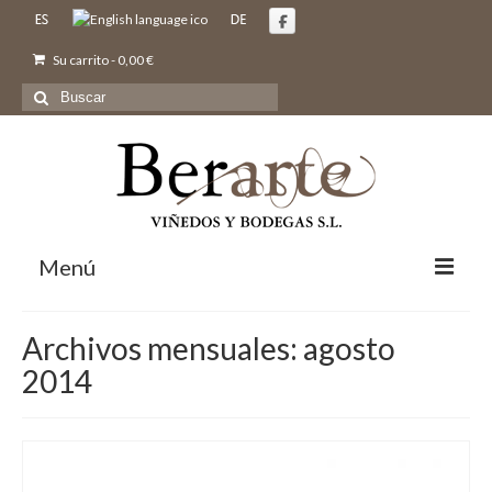
Su carrito
-
0,00
€
Buscar
por:
Menú
Inicio
Archivos mensuales: agosto
Nosotros
2014
Bodegas y Viñedos
Vinos
Comprar