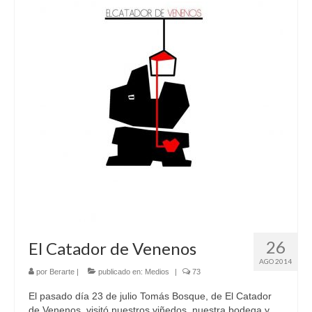
Galeria
Blog
Contactar
26
El Catador de Venenos
AGO 2014
por
Berarte
|
publicado en:
Medios
|
73
El pasado día 23 de julio Tomás Bosque, de El Catador
de Venenos, visitó nuestros viñedos, nuestra bodega y