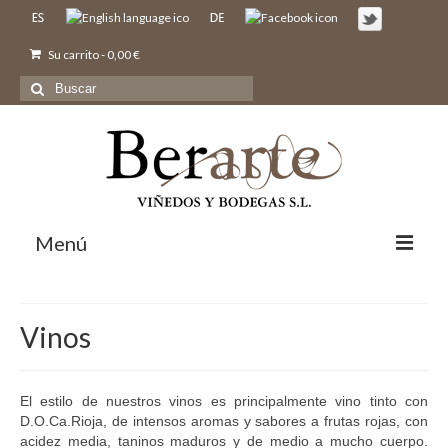
Su carrito
-
0,00
€
Buscar
por:
Menú
Inicio
Vinos
Nosotros
Bodegas y Viñedos
Vinos
El estilo de nuestros vinos es principalmente vino tinto con
D.O.Ca.Rioja, de intensos aromas y sabores a frutas rojas, con
Comprar
acidez media, taninos maduros y de medio a mucho cuerpo.