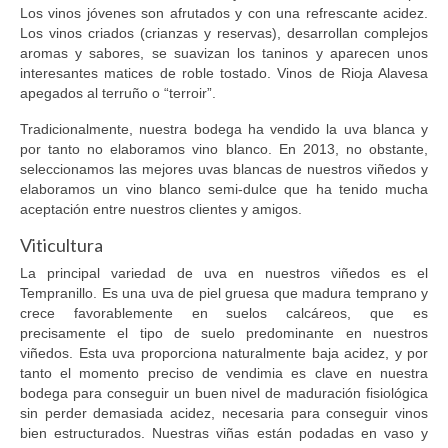
Los vinos jóvenes son afrutados y con una refrescante acidez.
Galeria
Los vinos criados (crianzas y reservas), desarrollan complejos
Blog
aromas y sabores, se suavizan los taninos y aparecen unos
interesantes matices de roble tostado. Vinos de Rioja Alavesa
Contactar
apegados al terruño o “terroir”.
Tradicionalmente, nuestra bodega ha vendido la uva blanca y
por tanto no elaboramos vino blanco. En 2013, no obstante,
seleccionamos las mejores uvas blancas de nuestros viñedos y
elaboramos un vino blanco semi-dulce que ha tenido mucha
aceptación entre nuestros clientes y amigos.
Viticultura
La principal variedad de uva en nuestros viñedos es el
Tempranillo. Es una uva de piel gruesa que madura temprano y
crece favorablemente en suelos calcáreos, que es
precisamente el tipo de suelo predominante en nuestros
viñedos. Esta uva proporciona naturalmente baja acidez, y por
tanto el momento preciso de vendimia es clave en nuestra
bodega para conseguir un buen nivel de maduración fisiológica
sin perder demasiada acidez, necesaria para conseguir vinos
bien estructurados. Nuestras viñas están podadas en vaso y