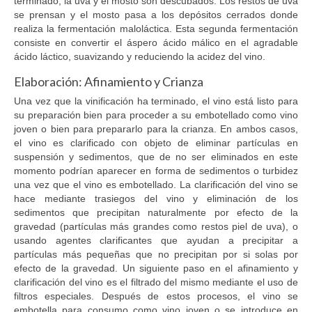
terminado, la uva y el mosto son descubados. Los restos de uva
se prensan y el mosto pasa a los depósitos cerrados donde
realiza la fermentación maloláctica. Esta segunda fermentación
consiste en convertir el áspero ácido málico en el agradable
ácido láctico, suavizando y reduciendo la acidez del vino.
Elaboración: Afinamiento y Crianza
Una vez que la vinificación ha terminado, el vino está listo para
su preparación bien para proceder a su embotellado como vino
joven o bien para prepararlo para la crianza. En ambos casos,
el vino es clarificado con objeto de eliminar partículas en
suspensión y sedimentos, que de no ser eliminados en este
momento podrían aparecer en forma de sedimentos o turbidez
una vez que el vino es embotellado. La clarificación del vino se
hace mediante trasiegos del vino y eliminación de los
sedimentos que precipitan naturalmente por efecto de la
gravedad (partículas más grandes como restos piel de uva), o
usando agentes clarificantes que ayudan a precipitar a
partículas más pequeñas que no precipitan por si solas por
efecto de la gravedad. Un siguiente paso en el afinamiento y
clarificación del vino es el filtrado del mismo mediante el uso de
filtros especiales. Después de estos procesos, el vino se
embotella para consumo como vino joven o se introduce en