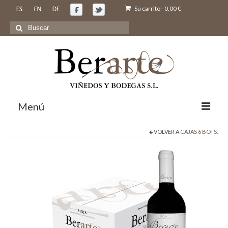
Su carrito
-
0,00
€
Buscar
por:
Menú
VOLVER A
CAJAS 6 BOTS.
Inicio
Nosotros
Bodegas y Viñedos
Vinos
Comprar
Galeria