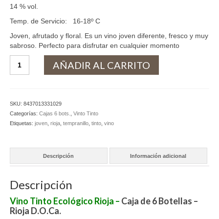
14 % vol.
Temp. de Servicio: 16-18º C
Joven, afrutado y floral. Es un vino joven diferente, fresco y muy
sabroso. Perfecto para disfrutar en cualquier momento
Vino
AÑADIR AL CARRITO
Tinto
Ecológico
Rioja
(Caja
SKU:
8437013331029
6
Categorías:
Cajas 6 bots.
,
Vinto Tinto
Bots.)
Etiquetas:
joven
,
rioja
,
tempranillo
,
tinto
,
vino
cantidad
Descripción
Información adicional
Descripción
Vino Tinto Ecológico Rioja –
Caja de 6 Botellas –
Rioja D.O.Ca.