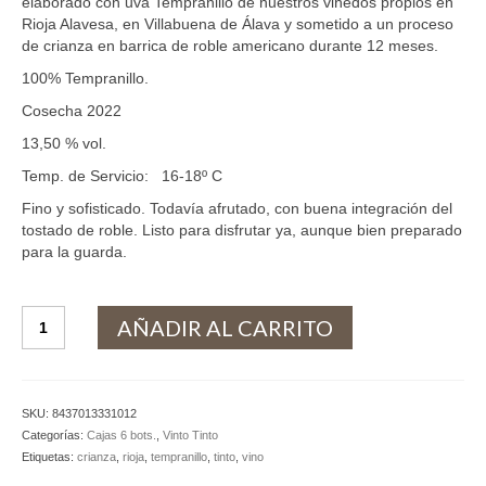
elaborado con uva Tempranillo de nuestros viñedos propios en
Rioja Alavesa, en Villabuena de Álava y sometido a un proceso
de crianza en barrica de roble americano durante 12 meses.
100% Tempranillo.
Cosecha 2022
13,50 % vol.
Temp. de Servicio: 16-18º C
Fino y sofisticado. Todavía afrutado, con buena integración del
tostado de roble. Listo para disfrutar ya, aunque bien preparado
para la guarda.
Vinto
AÑADIR AL CARRITO
Tinto
Crianza
Rioja
(Caja
SKU:
8437013331012
6
Categorías:
Cajas 6 bots.
,
Vinto Tinto
Bots.)
Etiquetas:
crianza
,
rioja
,
tempranillo
,
tinto
,
vino
cantidad