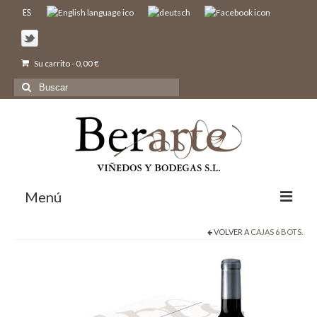
Su carrito
-
0,00
€
Buscar
por:
Menú
VOLVER A
CAJAS 6 BOTS.
Inicio
Nosotros
Bodegas y Viñedos
Vinos