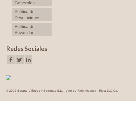
Generales
Política de
Devoluciones
Política de
Privacidad
Redes Sociales
© 2026 Berarte Viñedos y Bodegas S.L. - Vino de Rioja Alavesa - Rioja D.O.Ca.