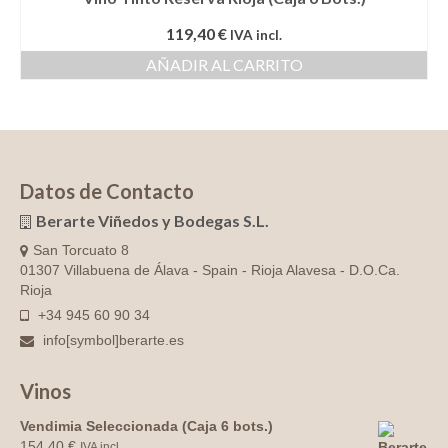
119,40
€
IVA incl.
AÑADIR AL CARRITO
Datos de Contacto
Berarte Viñedos y Bodegas S.L.
San Torcuato 8
01307 Villabuena de Álava - Spain - Rioja Alavesa - D.O.Ca.
Rioja
+34 945 60 90 34
info[symbol]berarte.es
Vinos
Vendimia Seleccionada (Caja 6 bots.)
154,40
€
IVA incl.