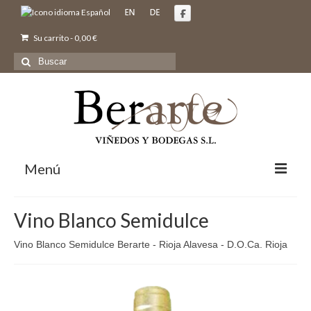
Su carrito
-
0,00
€
Buscar
por:
Menú
Inicio
Vino Blanco Semidulce
Nosotros
Vino Blanco Semidulce Berarte - Rioja Alavesa - D.O.Ca. Rioja
Bodegas y Viñedos
Vinos
Comprar