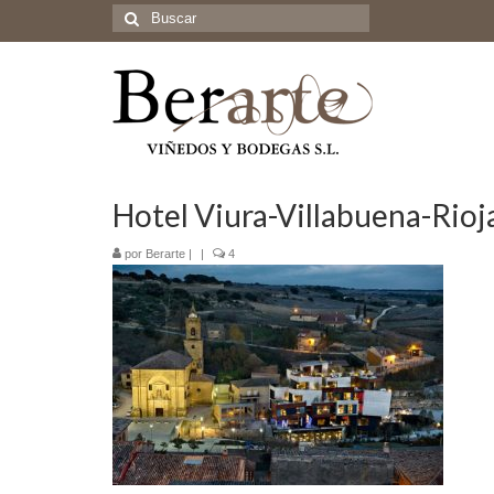
Buscar
por:
Hotel Viura-Villabuena-Rioj
por
Berarte
|
|
4