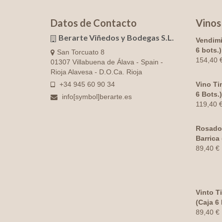
Datos de Contacto
Vinos
Berarte Viñedos y Bodegas S.L.
Vendimi
6 bots.)
San Torcuato 8
154,40
01307 Villabuena de Álava - Spain -
Rioja Alavesa - D.O.Ca. Rioja
+34 945 60 90 34
Vino Ti
6 Bots.)
info[symbol]berarte.es
119,40
Rosado
Barrica 
89,40
€
Vinto T
(Caja 6 
89,40
€