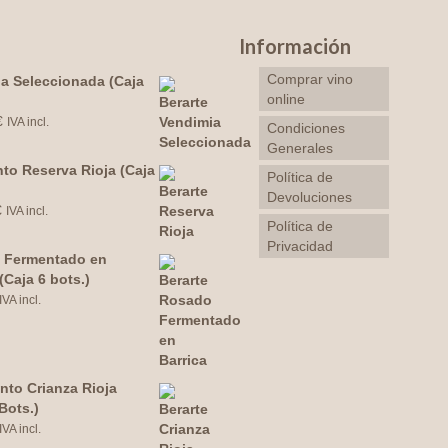
Información
Comprar vino
a Seleccionada (Caja
online
€
IVA incl.
Condiciones
Generales
nto Reserva Rioja (Caja
Política de
Devoluciones
€
IVA incl.
Política de
Privacidad
 Fermentado en
(Caja 6 bots.)
IVA incl.
into Crianza Rioja
Bots.)
IVA incl.