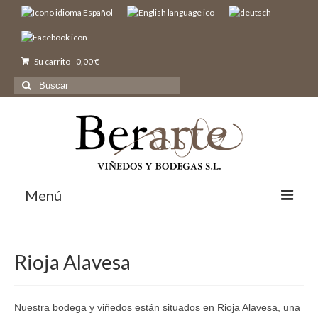
Su carrito
-
0,00
€
Buscar
por:
Menú
Inicio
Rioja Alavesa
Nosotros
Bodegas y Viñedos
Vinos
Nuestra bodega y viñedos están situados en Rioja Alavesa, una