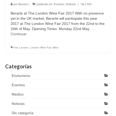
Galeria
por
Berarte
|
publicado en:
Eventos
,
Noticias
|
2.343
Blog
Berarte at The London Wine Fair 2017 With no presence
yet in the UK market, Berarte will participate this year
Contactar
2017 at The London Wine Fair 2017 from the 22nd to the
24th of May. Opening Times: Monday 22nd May: …
Continuar
Fair
,
London
,
London Wine Fair
,
Wine
Categorías
Enoturismo
Eventos
Medios
Noticias
Sin categoría