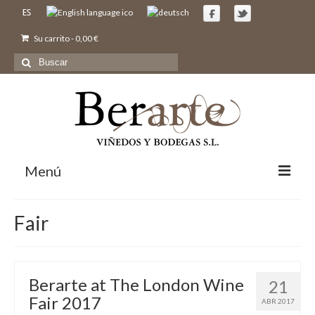
Su carrito
-
0,00
€
Buscar
por:
Menú
Inicio
Fair
Nosotros
Bodegas y Viñedos
Vinos
Berarte at The London Wine
21
Fair 2017
Comprar
ABR 2017