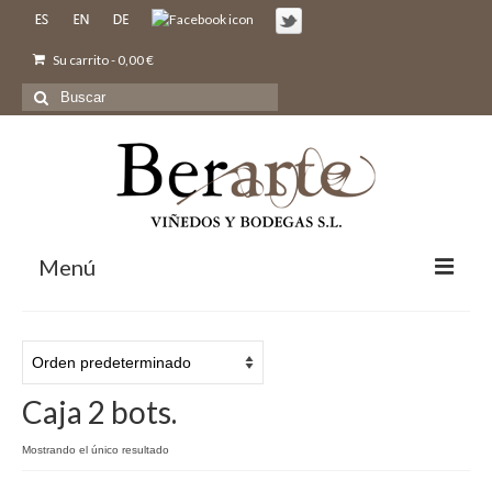
Su carrito
-
0,00
€
Buscar
por:
Menú
Inicio
Nosotros
Bodegas y Viñedos
Caja 2 bots.
Vinos
Mostrando el único resultado
Comprar